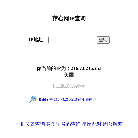
萍心网IP查询
IP地址
：
你当前的
IP
为：
216.73.216.253
美国
以上数据仅供参考
Baidu
中 216.73.216.253 的相关内容
手机位置查询
身份证号码查询
星座配对
周公解梦